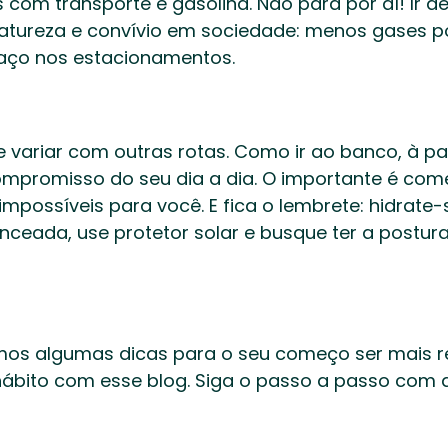
 com transporte e gasolina. Não para por aí! Ir de 
ureza e convívio em sociedade: menos gases po
ço nos estacionamentos.   
 variar com outras rotas. Como ir ao banco, à pad
ompromisso do seu dia a dia. O importante é come
 impossíveis para você. E fica o lembrete: hidrate-
ceada, use protetor solar e busque ter a postura
emos algumas dicas para o seu começo ser mais re
hábito com esse blog. Siga o passo a passo com a