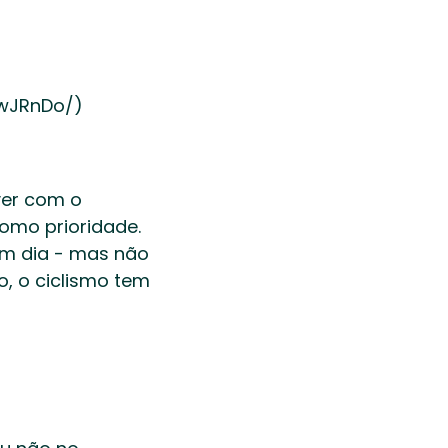
wJRnDo/)  
er com o 
mo prioridade. 
 dia - mas não 
, o ciclismo tem 