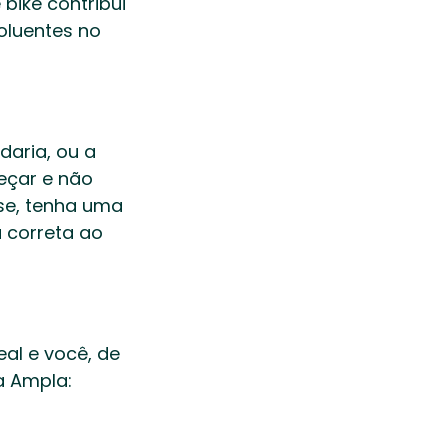
bike contribui 
luentes no 
aria, ou a 
çar e não 
se, tenha uma 
 correta ao 
al e você, de 
 Ampla:  