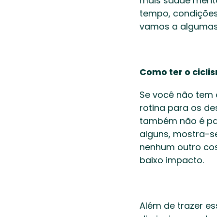
mais saúde mental
tempo, condições e
vamos a algumas 
Como ter o cicli
Se você não tem c
rotina para os de
também não é par
alguns, mostra-s
nenhum outro cost
baixo impacto.   
Além de trazer es