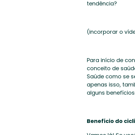
tendência?   
(incorporar o ví
Para início de co
conceito de saúd
Saúde como se se
apenas isso, tamb
alguns benefícios
Benefício do cic