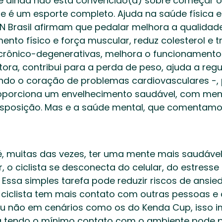
ê ainda não está convencido(a) sobre começar o
ue é um esporte completo. Ajuda na saúde física e
 Brasil afirmam que pedalar melhora a qualidade 
to físico e força muscular, reduz colesterol e trig
rônico-degenerativas, melhora o funcionamento in
a, contribui para a perda de peso, ajuda a regul
endo o coração de problemas cardiovasculares -, 
roporciona um envelhecimento saudável, com men
disposição. Mas e a saúde mental, que comentamo
, muitas das vezes, ter uma mente mais saudável.
, o ciclista se desconecta do celular, do estresse 
 Essa simples tarefa pode reduzir riscos de ansie
ciclista tem mais contato com outras pessoas e 
 não em cenários como os do Kenda Cup, isso im
ta tendo o mínimo contato com o ambiente pode p