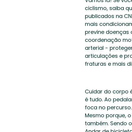
Vamos lá! Se voc
ciclismo, saiba q
publicados na CNN
mais condicionamen
previne doenças c
coordenação motor
arterial - proteg
articulações e p
fraturas e mais 
Cuidar do corpo é
é tudo. Ao pedalar
foca no percurso.
Mesmo porque, o 
também. Sendo ou
Andar de bicicle