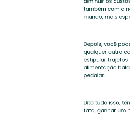
diminuir os custos
também com a nat
mundo, mais espa
Depois, você pode
qualquer outro c
estipular trajetos
alimentação balan
pedalar.   
Dito tudo isso, t
fato, ganhar um 