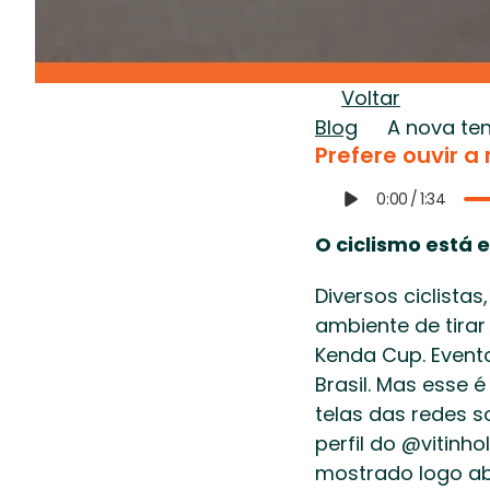
Voltar
Blog
A nova ten
Prefere ouvir a
0:00
/
1:34
O ciclismo está 
Diversos ciclista
ambiente de tirar 
Kenda Cup. Evento
Brasil. Mas esse
telas das redes s
perfil do @vitinh
mostrado logo ab