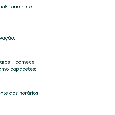
ois, aumente 
ação;  
aros - comece 
omo capacetes;  
te aos horários 