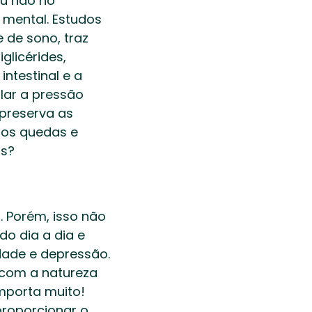
u não no 
 mental. Estudos 
de sono, traz 
licérides, 
testinal e a 
ar a pressão 
preserva as 
os quedas e 
s?  
 Porém, isso não 
do dia a dia e 
dade e depressão. 
com a natureza 
porta muito! 
roporcionar o 