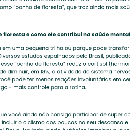
mo “banho de floresta”, que traz ainda mais saúd
 floresta e como ele contribui na saúde mental
a em uma pequena trilha ou parque pode transfor
versos estudos espalhados pelo Brasil, publicado
sse “banho de floresta” reduz o cortisol (hormôn
de diminuir, em 18%, a atividade do sistema nervo
você pode ter menos reações involuntárias em cen
o - mais controle para a rotina.   
ue você ainda não consiga participar de super 
 incluir o ciclismo aos poucos no seu descanso e l