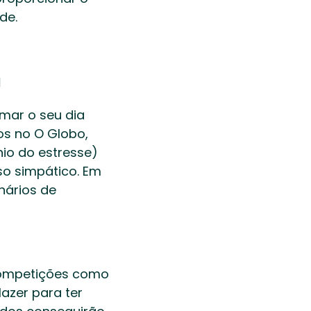
e.  
 
mar o seu dia 
s no O Globo, 
io do estresse) 
so simpático. Em 
ários de 
competições como 
azer para ter 