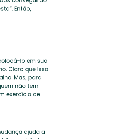
odos conseguirão 
ta”. Então, 
colocá-lo em sua 
o. Claro que isso 
ha. Mas, para 
quem não tem 
m exercício de 
mudança ajuda a 