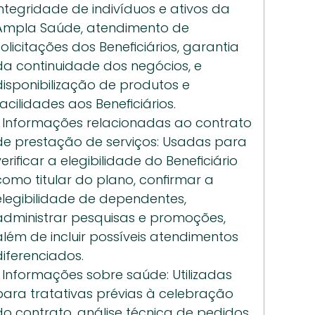
integridade de indivíduos e ativos da 
Ampla Saúde, atendimento de 
solicitações dos Beneficiários, garantia 
da continuidade dos negócios, e 
disponibilização de produtos e 
facilidades aos Beneficiários. 
• Informações relacionadas ao contrato 
de prestação de serviços: Usadas para 
verificar a elegibilidade do Beneficiário 
como titular do plano, confirmar a 
elegibilidade de dependentes, 
administrar pesquisas e promoções, 
além de incluir possíveis atendimentos 
diferenciados.
• Informações sobre saúde: Utilizadas 
para tratativas prévias à celebração 
do contrato, análise técnica de pedidos 