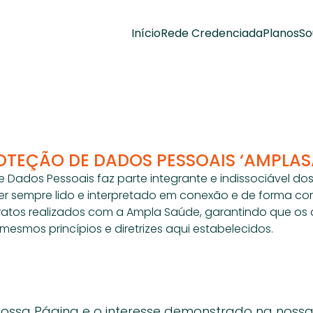
Início
Rede Credenciada
Planos
So
ROTEÇÃO DE DADOS PESSOAIS ‘AMPLA
e Dados Pessoais faz parte integrante e indissociável do
ser sempre lido e interpretado em conexão e de forma com
atos realizados com a Ampla Saúde, garantindo que os d
smos princípios e diretrizes aqui estabelecidos.
nossa Página e o interesse demonstrado na nossa