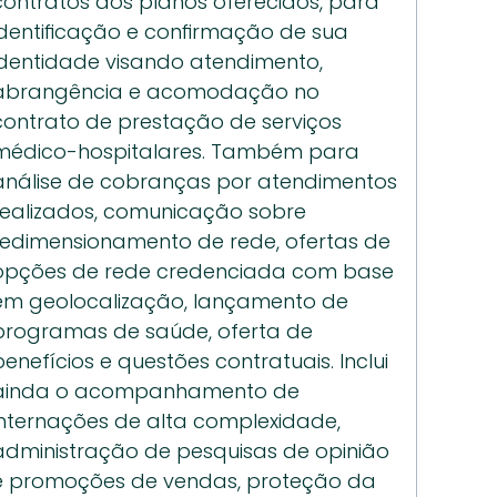
contratos dos planos oferecidos, para 
identificação e confirmação de sua 
identidade visando atendimento, 
abrangência e acomodação no 
contrato de prestação de serviços 
médico-hospitalares. Também para 
análise de cobranças por atendimentos 
realizados, comunicação sobre 
redimensionamento de rede, ofertas de 
opções de rede credenciada com base 
em geolocalização, lançamento de 
programas de saúde, oferta de 
benefícios e questões contratuais. Inclui 
ainda o acompanhamento de 
internações de alta complexidade, 
administração de pesquisas de opinião 
e promoções de vendas, proteção da 