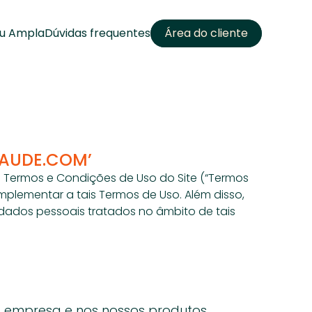
u Ampla
Dúvidas frequentes
Área do cliente
SAUDE.COM’
s Termos e Condições de Uso do Site (“Termos 
plementar a tais Termos de Uso. Além disso, 
ados pessoais tratados no âmbito de tais 
 empresa e nos nossos produtos.