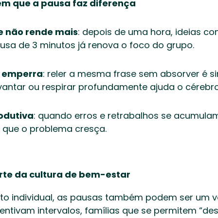
em que a pausa faz diferença
e não rende mais
: depois de uma hora, ideias c
usa de 3 minutos já renova o foco do grupo. 
e emperra
: reler a mesma frase sem absorver é sin
vantar ou respirar profundamente ajuda o cérebro
odutiva
: quando erros e retrabalhos se acumulam
 que o problema cresça. 
te da cultura de bem-estar
o individual, as pausas também podem ser um valo
ntivam intervalos, famílias que se permitem “des