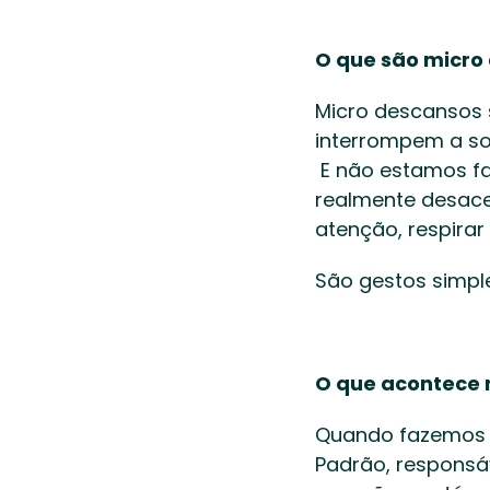
O que são micro
Micro descansos 
interrompem a so
 E não estamos falando de abrir o celular e mergulhar em notificações. A ideia é 
realmente desacel
atenção, respirar
São gestos simpl
O que acontece 
Quando fazemos 
Padrão, responsáv