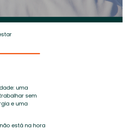
star  
dade: uma 
trabalhar sem 
rgia e uma 
não está na hora 