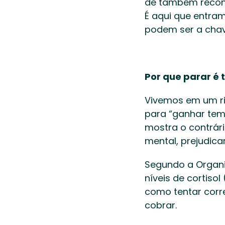
de também reco
É aqui que entra
podem ser a chav
Por que parar é t
Vivemos em um ri
para “ganhar tem
mostra o contrár
mental, prejudic
Segundo a Organi
níveis de cortiso
como tentar corr
cobrar. 