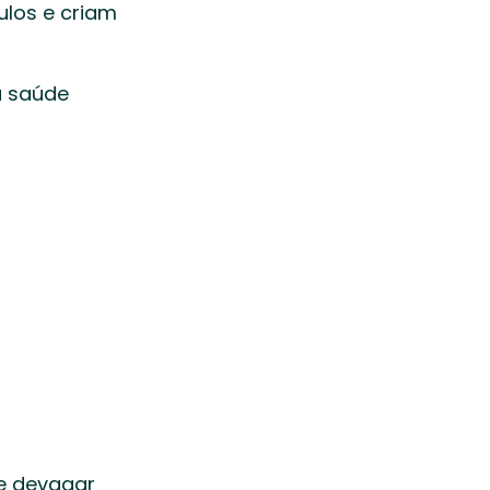
los e criam 
 saúde 
te devagar 