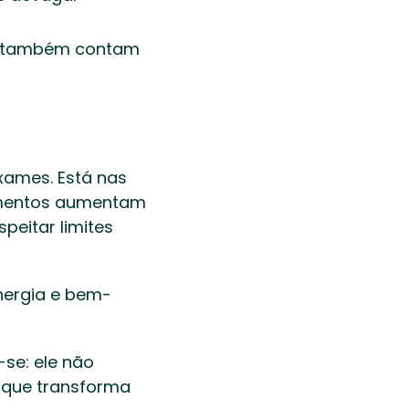
á também contam 
ames. Está nas 
omentos aumentam 
eitar limites 
energia e bem-
se: ele não 
 que transforma 