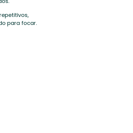
os. 
petitivos, 
o para focar. 