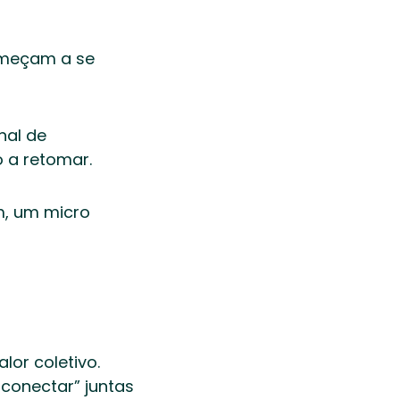
omeçam a se 
al de 
 a retomar. 
, um micro 
r coletivo. 
conectar” juntas 