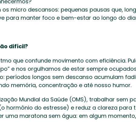
nhecermos? 
m os micro descansos: pequenas pausas que, longe
e para manter foco e bem-estar ao longo do dia.
ão difícil?
tmo que confunde movimento com eficiência. Pu
po” e nos orgulhamos de estar sempre ocupados. 
io: períodos longos sem descanso acumulam fadiga
ando memória, concentração e até nosso humor. 
zação Mundial da Saúde (OMS), trabalhar sem p
l (o hormônio do estresse) e reduz a clareza para t
er uma maratona sem água: em algum momento, o