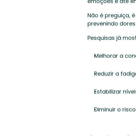
emoções e até en
Não é preguiça, é
prevenindo dores 
Pesquisas já mos
Melhorar a con
Reduzir a fadig
Estabilizar nív
Diminuir o risc