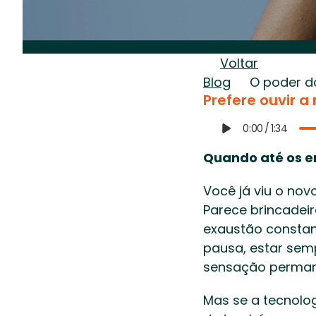
Voltar
Blog
O poder do
Prefere ouvir a
0:00
/
1:34
Quando até os e
Você já viu o nov
Parece brincadei
exaustão constant
pausa, estar semp
sensação perman
Mas se a tecnolog