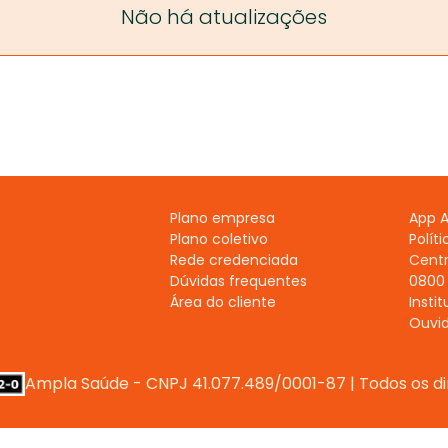
Não há atualizações
Plano empresa
App 
Plano coletivo
Polít
Rede credenciada
Centr
Dúvidas frequentes
0800 
Área do cliente
Instit
Ouvid
Ampla Saúde - CNPJ 41.077.489/0001-87 | Todos os di