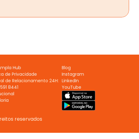
Ampla Hub
Blog
ica de Privacidade
Instagram
al de Relacionamento 24H:
LinkedIn
591 8441
YouTube
ucional
oria
reitos reservados