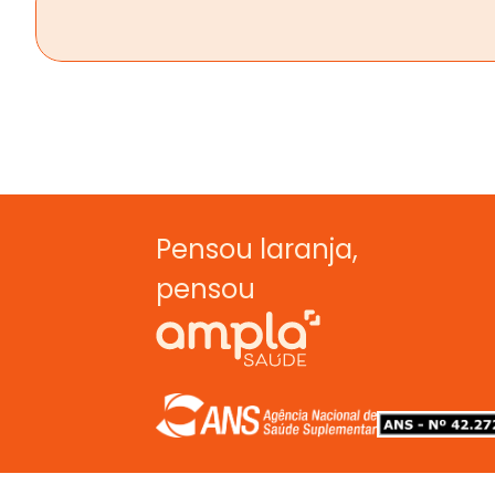
Pensou laranja,  
pensou