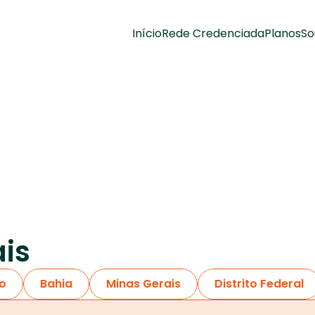
Início
Rede Credenciada
Planos
So
ais
o
Bahia
Minas Gerais
Distrito Federal