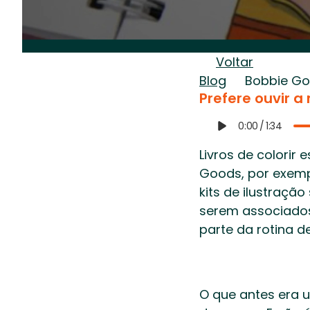
Voltar
Blog
Bobbie Goo
Prefere ouvir a
0:00
/
1:34
Livros de colorir
Goods, por exemp
kits de ilustraçã
serem associados 
parte da rotina de
O que antes era 