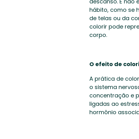
descanso. E não é
hábito, como se 
de telas ou da c
colorir pode repr
corpo. 
O efeito de colo
A prática de colo
o sistema nervoso
concentração e pr
ligadas ao estress
hormônio associa