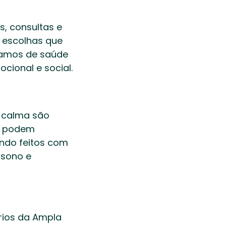
, consultas e 
 escolhas que 
amos de saúde 
cional e social. 
 calma são 
s podem 
ndo feitos com 
sono e 
rios da Ampla 