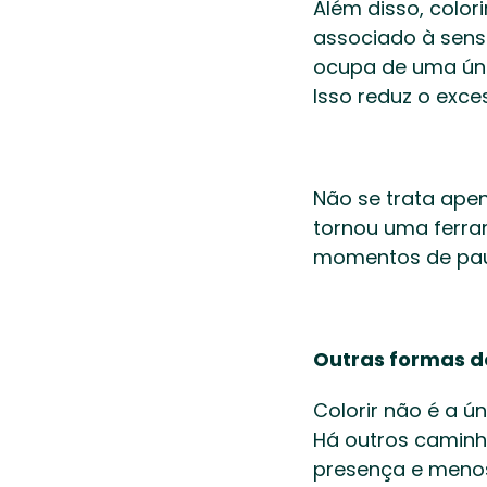
Além disso, color
associado à sensa
ocupa de uma úni
Isso reduz o exce
Não se trata ape
tornou uma ferram
momentos de paus
Outras formas d
Colorir não é a ú
Há outros camin
presença e menos 