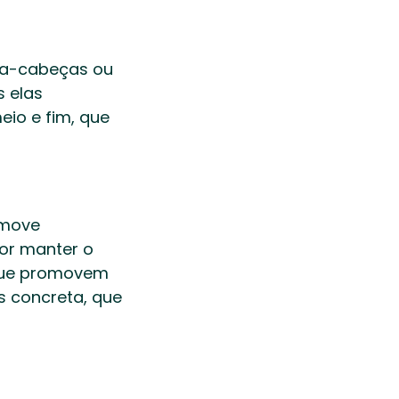
ra-cabeças ou 
elas 
io e fim, que 
move 
or manter o 
 que promovem 
 concreta, que 