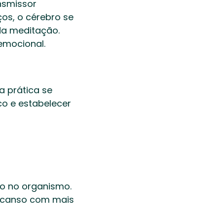
nsmissor 
os, o cérebro se 
a meditação. 
emocional. 
 prática se 
o e estabelecer 
to no organismo. 
canso com mais 