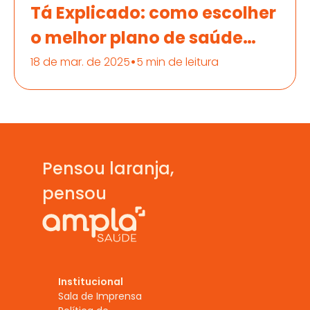
Tá Explicado: como escolher
o melhor plano de saúde
para você ou sua empresa
•
18 de mar. de 2025
5 min de leitura
Pensou laranja,  
pensou
Institucional
Sala de Imprensa