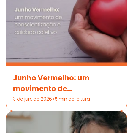
Junho Vermelho: um
movimento de
conscientização e cuidado
•
3 de jun. de 2026
5 min de leitura
coletivo