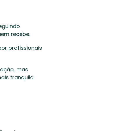
eguindo 
uem recebe. 
r profissionais 
mação, mas 
is tranquila. 