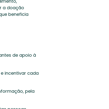
imento, 
r a doação 
ue beneficia 
ntes de apoio à 
e incentivar cada 
 
formação, pela 