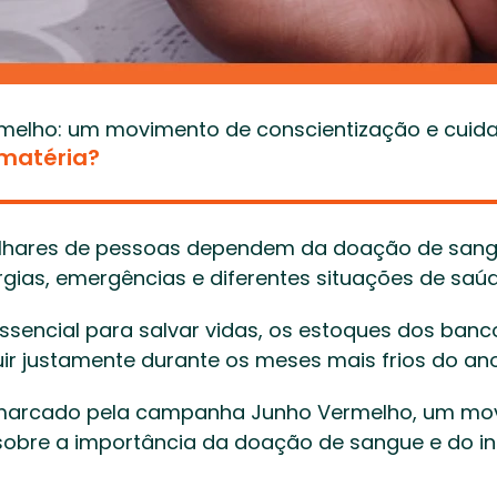
melho: um movimento de conscientização e cuida
 matéria?
ilhares de pessoas dependem da doação de sang
rgias, emergências e diferentes situações de saúd
essencial para salvar vidas, os estoques dos banc
r justamente durante os meses mais frios do ano
é marcado pela campanha Junho Vermelho, um mov
sobre a importância da doação de sangue e do inc