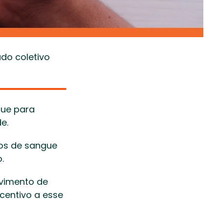
do coletivo 
ue para 
e. 
os de sangue 
. 
imento de 
entivo a esse 