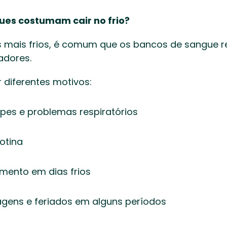
ues costumam cair no frio?
 mais frios, é comum que os bancos de sangue r
dores. 
 diferentes motivos: 
pes e problemas respiratórios  
tina  
ento em dias frios  
gens e feriados em alguns períodos  