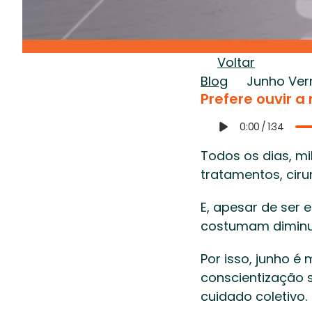
Voltar
Blog
Junho Ver
Prefere ouvir a
0:00
/
1:34
Todos os dias, m
tratamentos, ciru
E, apesar de ser 
costumam diminui
Por isso, junho 
conscientização 
cuidado coletivo. 